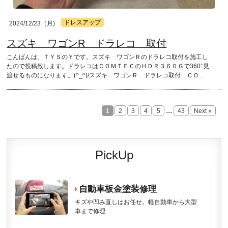
ドレスアップ
2024/12/23（月)
スズキ ワゴンR ドラレコ 取付
こんばんは、ＴＹＳのＹです。スズキ ワゴンＲのドラレコ取付を施工し
たので投稿致します。ドラレコはＣＯＭＴＥＣのＨＤＲ３６０Ｇで360°見
渡せるものになります。(^_^)/スズキ ワゴンＲ ドラレコ取付 ＣＯ...
...
1
2
3
4
5
43
Next »
PickUp