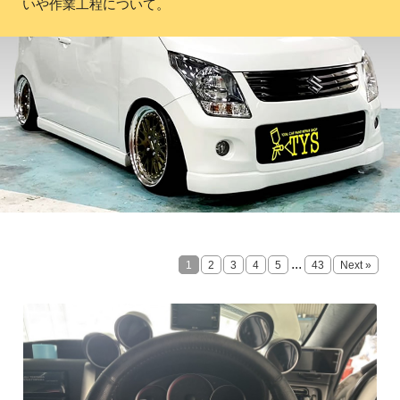
いや作業工程について。
...
1
2
3
4
5
43
Next »