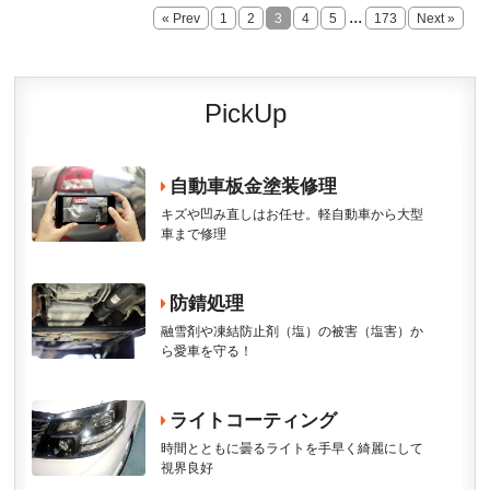
...
« Prev
1
2
3
4
5
173
Next »
PickUp