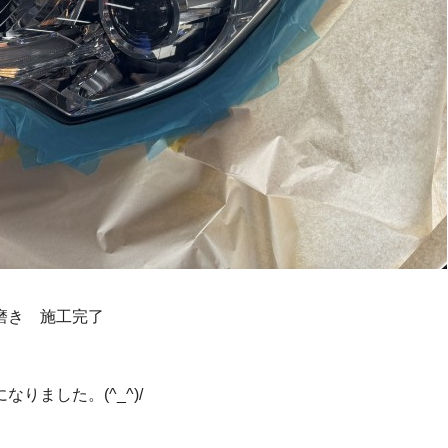
磨き 施工完了
ました。(^_^)/